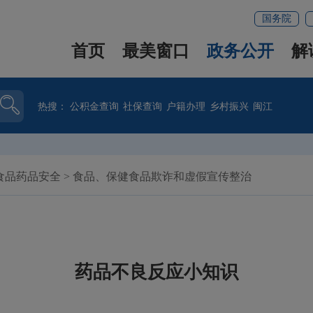
国务院
首页
最美窗口
政务公开
解
热搜：
公积金查询
社保查询
户籍办理
乡村振兴
闽江
食品药品安全
>
食品、保健食品欺诈和虚假宣传整治
药品不良反应小知识