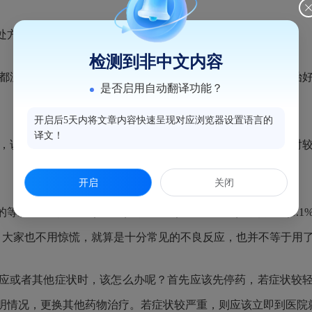
方，出现意外的反应，这些都是无法避免的。
检测到非中文内容
没有关系，不能简单地认为，吃了这个医生开的药，病没治好
是否启用自动翻译功能？
开启后5天内将文章内容快速呈现对应浏览器设置语言的
译文！
说明书上提供较多的不良反应信息，说明临床研究数据相对较
开启
关闭
常见（≥10%），常见（1%≤N≤10%），偶见（0.1%≤N≤
应，大家也不用惊慌，就算是十分常见的不良反应，也并不等于用
或者其他症状时，该怎么办呢？首先应该先停药，若症状较轻
明情况，更换其他药物治疗。若症状较严重，则应该立即到医院