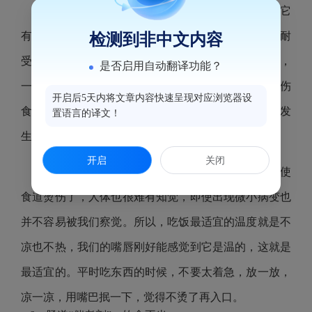
食管的表面，覆盖着娇嫩的黏膜，食物的温度对它
有很大影响：10℃-40℃最合适；50℃-60℃勉强能耐
检测到非中文内容
受；65℃以上，会造成烫伤。不要觉得65℃温度很高，
是否启用自动翻译功能？
一颗热饺子就能超过这个温度。食物温度过高，会灼伤
开启后5天内将文章内容快速呈现对应浏览器设
食管黏膜并使之出现炎症、坏死，长期下去就有可能发
置语言的译文！
生癌变。
开启
关闭
食道、胃等消化器官的人体“感受度”比较差，即使
食道烫伤了，人体也很难有知觉，即使出现微小病变也
并不容易被我们察觉。所以，吃饭最适宜的温度就是不
凉也不热，我们的嘴唇刚好能感觉到它是温的，这就是
最适宜的。平时吃东西的时候，不要太着急，放一放，
凉一凉，用嘴巴抿一下，觉得不烫了再入口。