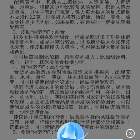
配料表当中，包括人工植物油、人造黄油、人造奶
油、起酥油、植脂末这些比较常见的配料，都是人造反
式脂肪。卫生主管部门规定，每人每天摄入的反式脂肪
不应超过2.2克，过多摄入将有损健康。所以，零食、甜
品等还是少吃为妙，如果要吃，在购买时一定要先查看
配料表。
3、皮肤“催老剂”：甜食
很多女性特别喜欢吃甜食，但甜品吃过多了对身体健
康非常不利，甜品中糖分较高，过多糖分摄入会加速皮
肤衰老，使皮肤慢慢失去弹性，也容易出现大量的皱纹
和色斑。
平时应该限制添加糖、精制糖的摄入，比如甜饮料、
点心、饼干、糯米类的食物要少吃。
4、胃“催老剂”：高盐饮食
食盐的高渗透压会对胃黏膜造成直接损害，出现充
血、水肿、糜烂、溃疡、坏死和出血等一系列病理改
变，同时还能使胃酸分泌减少，胃黏膜易受攻击。
我们吃进去高浓度的食盐后，会损伤胃黏膜，成为致
癌物质的“帮凶”，增加致癌物的致癌作用。在中国、日
本、意大利、法国、英国和美国等国家进行的10多项研
究发现，高盐和盐腌食品是胃癌发病的危险因素，可以
使胃癌发生的危险增加2-6倍。因此，平时应该清淡饮
食，少吃盐腌食品。
建议纠正重口味的习惯；借蔬菜本身的风味提升菜的
口感；用醋、柠檬汁等酸味调味汁替代部分盐和酱油；
选低钠盐，同时警惕调味料、包装零食中的隐形盐。
5、食道“催老剂”：烫食