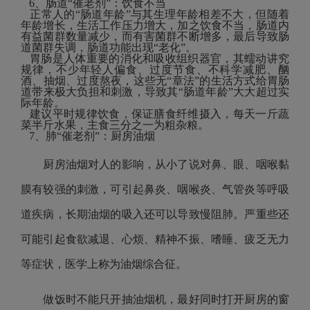
6、肠道“催老剂”：饮食不当
正常人的“肠道年龄”与其生理年龄相差不大，但随着
年龄增长，生活工作压力增大，加之饮食不当，肠道内
有益菌群数量减少，而有害菌群不断增多，最后导致肠
道菌群失调，肠道功能出现“老化”。
胃肠是人体重要的消化和吸收组织器官，其蠕动讲究
规律，不少年轻人偏食、过度节食、不科学减肥、酗
酒、抽烟、过度熬夜，这些无“章法”的生活方式给胃肠
道带来极大负担和刺激，导致其“肠道年龄”大大超过实
际年龄。
建议平时规律饮食，保证膳食纤维摄入，每天一斤蔬
菜半斤水果，主食三分之一为粗杂粮。
7、肺“催老剂”：厨房油烟
厨房油烟对人的影响，从小了说对鼻、眼、咽喉黏
膜有较强的刺激，可引起鼻炎、咽喉炎、气管炎等呼吸
道疾病，长期油烟的吸入还可以导致慢阻肺。严重些还
可能引起食欲减退、心烦、精神不振、嗜睡、疲乏无力
等症状，医学上称为油烟综合征。
做饭时不能只开抽油烟机，最好同时打开厨房的窗