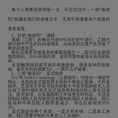
每个人都希望老得慢一点，不过生活中，一些“催老
剂”就藏在我们的饮食之中，无形中加速着各个脏器的
衰老速度。
1、肝脏“催老剂”：酒精
酒精（乙醇）的氧化代谢90%在肝脏中进行。乙醇代
谢过程中产生的自由基增多，自由基的过量产生导致了
氧化应激状态。
氧化应激是导致衰老的重要因素之一，因为它会损害
脂肪组织、DNA和蛋白质，进而导致年龄老化有关的疾
病。
长期酗酒很容易导致肝细胞受损，诱发各种肝脏疾
病。最安全的饮酒量为0，一滴不沾才健康。
2、心脏“催老剂”：反式脂肪
2017年JAMA Cardiology（心脏病学）刊登的一项研究
指出，全面的反式脂肪禁令有助于降低心脏病、中风发
病率。芝加哥大学医学院和耶鲁大学医学院的研究人员
比较了纽约地区和无反式脂肪限制地区的人群生活状
况。研究发现，在实施限制三年或更长时间后，生活在
限制区域的人群与那些没有限制的地区人群相比，因心
脏病和中风住院人数明显减少。综合比较相差约6.
2%。
反式脂肪有两个来源，一是天然食物，二是加工来
源。我们需要控制的主要是人工合成的。