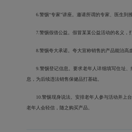
6.警惕“专家”讲座。邀请所谓的专家、医生到
7.警惕假借公益。假冒某某公益活动的名义，打
8.警惕夸大承诺。夸大宣称销售的产品能治高血
9.警惕登记信息。要求老年人详细填写住址、
息，为后续违法销售保健品打基础。
10.警惕现身说法。安排老年人参与活动并上台
老年人会轻信，随之购买产品。