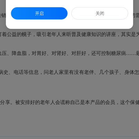
开启
关闭
推销现场。宣称具有专业的治疗水平，利用老年人对健康的迫切
着公益的幌子，吸引老年人来听普及健康知识的讲座，其实是
压、降血脂，对胃好、对肾好、对肝好，还可控制糖尿病……
病史、电话等信息，问老人家里有没有老伴、几个孩子、身体怎
分享。被安排好的老年人会谎称自己是本产品的会员，这个保