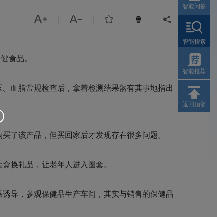
智能问答



|
|
|
|


智能搜索
保健食品。
智能推荐
压、血脂常规检查后，拿着检测结果煞有其事地指出
返回顶部
购买了该产品，但买回家后才发现存在很多问题。
装盒换礼品，让老年人进入圈套。
果诱导，参观保健品生产车间，其实与销售的保健品