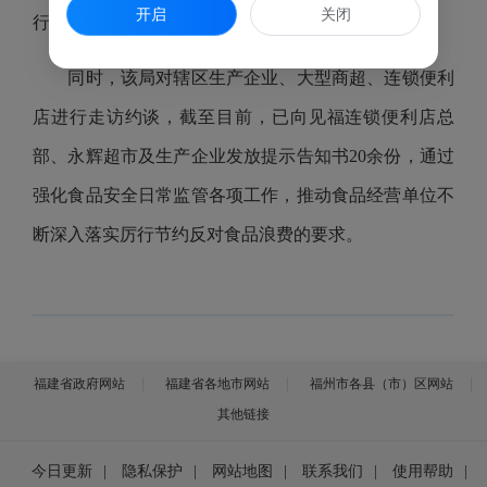
开启
关闭
行厨余垃圾源头减量义务。
同时，该局对辖区生产企业、大型商超、连锁便利
店进行走访约谈，截至目前，已向见福连锁便利店总
部、永辉超市及生产企业发放提示告知书20余份，通过
强化食品安全日常监管各项工作，推动食品经营单位不
断深入落实厉行节约反对食品浪费的要求。
福建省政府网站
福建省各地市网站
福州市各县（市）区网站
其他链接
今日更新
|
隐私保护
|
网站地图
|
联系我们
|
使用帮助
|