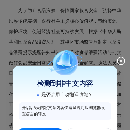
为了防止食品浪费，保障国家粮食安全，弘扬中华
民族传统美德，践行社会主义核心价值观，节约资源，
保护环境，促进经济社会可持续发展，根据《中华人民
共和国反食品浪费法》，鼓楼区市场监管局制定《反食
品浪费提示提醒告知书》，将反对食品浪费活动与扎实
做好食品安全日常监管工作有机结合起来。执法人员在
日常监管中，告知辖区食品生产经营企业采取措施，改
检测到非中文内容
善食品储存、运输、加工条件，防止食品变质，降低储
存、运输中的损耗；提高食品加工利用率，避免过度加
是否启用自动翻译功能？
工和过量使用原材料。要求食品生产经营企业加强日常
开启后5天内将文章内容快速呈现对应浏览器设
置语言的译文！
检查，对临近保质期的食品进行分类管理，作特别标示
或者集中陈列出售。并鼓励参与食品捐赠活动，依法履