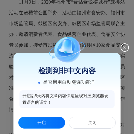
11月9日，2020年福州市“食话食说榕城行”鼓楼站
活动在鼓楼前公园举办。活动由福州市食安办、福州市
市场监管局、鼓楼区食安办、鼓楼区市场监管局联合主
办，邀请消费者代表、食品经营企业代表、食品安全协
管员参加，接受市民咨询。现场为鼓楼区10家食品安全
流通追溯示范点企业颁发证书；食安博士通过科学小实
验科普食品安全知识。在“你点我检”活动中，抽检人员
检测到非中文内容
对群众提供的青菜、苹果等食品进行取样。科普宣传区
是否启用自动翻译功能？
准备了品种丰富的宣传册和科普展板，向群众介绍各项
开启后5天内将文章内容快速呈现对应浏览器设
食安知识，进一步增强他们对鼓楼区食品安全监管工作
置语言的译文！
情况的认知。
开启
关闭
活动响应国家号召全面启动鼓楼区“厉行节约 反对