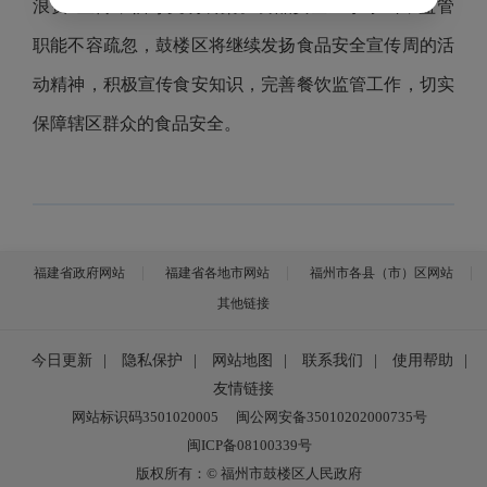
浪费”宣传，倡导文明餐桌。食品安全重于泰山，监管
职能不容疏忽，鼓楼区将继续发扬食品安全宣传周的活
动精神，积极宣传食安知识，完善餐饮监管工作，切实
保障辖区群众的食品安全。
福建省政府网站
福建省各地市网站
福州市各县（市）区网站
其他链接
今日更新
|
隐私保护
|
网站地图
|
联系我们
|
使用帮助
|
友情链接
网站标识码3501020005
闽公网安备35010202000735号
闽ICP备08100339号
版权所有：© 福州市鼓楼区人民政府