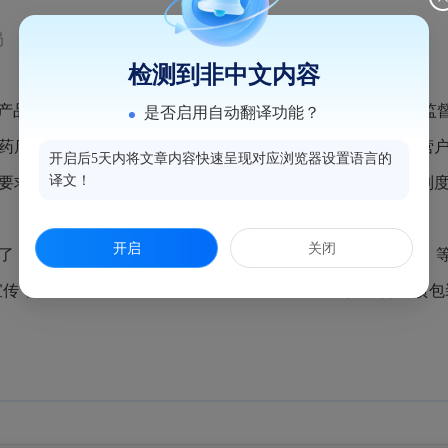
局
浏览量：398
检测到非中文内容
功效、误导和欺骗消费者等违法行为,近日，鼓楼区市场监督
是否启用自动翻译功能？
药店（房）、商场、超市等。执法人员首先对各保健食品经营
开启后5天内将文章内容快速呈现对应浏览器设置语言的
译文！
要求建立了供应商档案、是否严格落实索证索票和进货查验制
开启
关闭
了《中华人民共和国食品安全法》《
中华人民共和国
广告法》
传，对于戴“小蓝帽”标识的保健食品一定不能与其他普通预