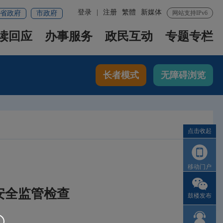
登录
|
注册
繁體
新媒体
省政府
市政府
网站支持IPv6
读回应
办事服务
政民互动
专题专栏
长者模式
无障碍浏览
点击收起
移动门户
安全监管检查
鼓楼发布