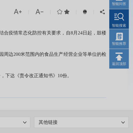
智能问答




|
|
|
|


智能搜索
合疫情常态化防控有关要求，自8月24日起，鼓楼
智能推荐
周边200米范围内的食品生产经营企业等单位的检
返回顶部
，下达《责令改正通知书》10份。
其他链接