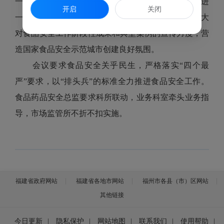
一芯”试点工作，助力食品安全工作提档升级。四要进
开启
关闭
一步加强宣传引导，以人民群众喜闻乐见的形式，加大
对食品安全工作阶段性成果和典型案例的宣传力度，营
造国家食品安全示范城市创建良好氛围。
会议要求食品安全关乎民生，严格落实“四个最
严”要求，以“排头兵”的标准全力推进食品安全工作。
食品药品安全总监要求科所联动，业务科室牵头业务指
导，市场监管所不折不扣实施。
福建省政府网站
福建省各地市网站
福州市各县（市）区网站
其他链接
今日更新
|
隐私保护
|
网站地图
|
联系我们
|
使用帮助
|