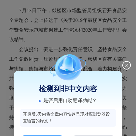
7月13日下午，鼓楼区市场监管局组织召开食品安
全专题会，会上传达了《关于2019年鼓楼区食品安全工
作暨食安示范城市创建工作情况和2020年工作安排》会
议精神。
会议提出，要进一步强化责任意识，坚持食品安全
工作党政同责，压紧压实属地责任，密切区直有关部门
与街镇、街镇与市场监管所的联动配合，着力构建齐抓
共管的食品安全工作格局；进一步加大执法力度，切实
检测到非中文内容
强化食品安全执法，加大食品生产经营违法行为处罚力
度，同时，要善于倾听群众呼声，及时处理反馈群众关
是否启用自动翻译功能？
于食品安全问题的举报投诉。进一步创新工作方法，坚
开启后5天内将文章内容快速呈现对应浏览器设
持解放思想、改革创新，着力构建食品安全信用体系，
置语言的译文！
持续推动“食安+智慧+信用”体系建设，抓好“一品一码