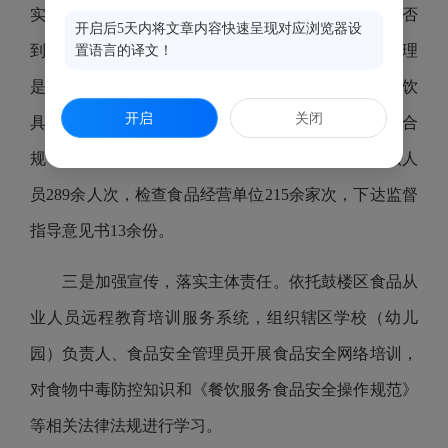
实主体责任，执行《餐饮服务食品安全操作规范》是否
开启后5天内将文章内容快速呈现对应浏览器设
到位；各项食品安全管理制度是否落实；人员健康管理
置语言的译文！
是否严格；原料采购、贮存、加工制作是否规范；餐饮
开启
关闭
具和工用具清洗消毒是否符合规定；食品留样是否合
规；疫情防控措施是否落实等。截至目前，出动执法人
员289余人次，检查食品经营单位215余家次，下达监督
指导意见书13余份。
三是加强宣传，落实主体责任。依托鼓楼区食品从
业人员远程教育培训服务系统，组织辖区学校（幼儿
园）负责人、食品安全管理员开展食品安全网络培训，
对食物中毒防控知识和《餐饮服务食品安全操作规范》
等相关法律法规进行学习。