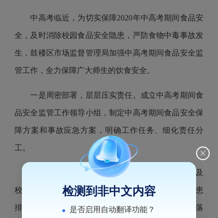
中高考临近，为切实保障2020年中高考期间食品安
全，及时消除校园食品安全隐患，严防食物中毒事故发
生，鼓楼区市场监督管理局加强中高考期间食品安全监
管工作，全力保障广大师生的饮食安全。
一是周密部署，层层压实责任。成立中高考期间食
品安全监管工作领导小组，制定中高考期间食品安全保
障方案和事故应急方案，明确工作任务、细化责任分
工。
二是提前介入，加强监督检查。以用餐配送单位及
检测到非中文内容
校园周边食品经营单位为重点，全面开展食品安全隐患
排查，督促辖区内复学复课学校食堂和校外供餐单位落
是否启用自动翻译功能？