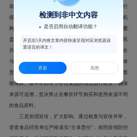
农贸市场、超市、便利店、已复工的餐饮服务单位进行
检测到非中文内容
疫情防控和食品安全监督检查，并对学校（含托幼机
是否启用自动翻译功能？
构）食堂、集体用餐配送单位和养老机构食堂开展全覆
盖检查，督促学校和校外供餐单位严格按照《中华人民
开启后5天内将文章内容快速呈现对应浏览器设
置语言的译文！
共和国食品安全法》及其实施条例以及《学校食品安全
与营养健康管理规定》等规定，全面落实食品安全主体
开启
关闭
责任，加强食品安全管理。重点对食品经营企业进货查
验海鲜、猪牛羊肉等节令性食品的情况进行检查，确保
来源可追溯，坚决禁止在餐饮环节购买和使用来源不明
的食品原料。
三是加强宣传，扩大影响。通过检查与宣传并举，
督查食品经营单位严格落实“主体责任”，按照疫情防控