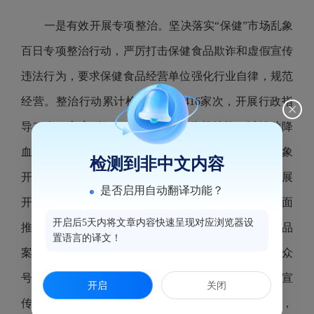
一是有效开展专项整治。坚决落实“保健”市场乱象
百日专项整治行动，严厉打击保健食品欺诈和虚假宣传
违法行为，要求保健食品经营单位强化行业自律，规范
经营。整治行动累计检查经营户
416
家次，开展行政指
导
28
次，立案
1
起。二是严格执行监督抽检。以辅助降
血糖类、增强免疫力类产品等功能类别产品为重点对象
检测到非中文内容
开展监督抽检，严格按照抽检告知、签字确认等程序展
是否启用自动翻译功能？
开抽检任务，累计抽取保健食品样品
21
批次。三是全面
开启后5天内将文章内容快速呈现对应浏览器设
推进宣传警示。联合社区开展宣传活动，张贴保健食品
置语言的译文！
案例分析宣传海报
200
余张；运用政务公开、微信公众
号平台发布保健品消费警示；大力开展食品安全宣
开启
关闭
传“五进”活动，提升消费者识假辨假意识。今年以来，