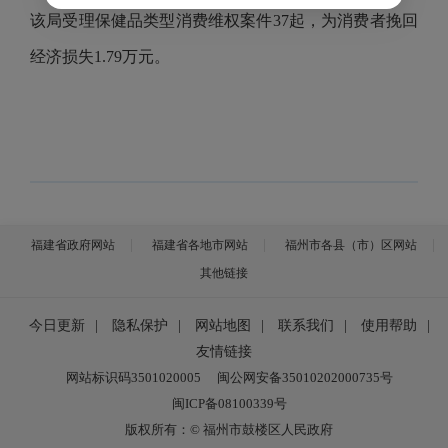
该局受理保健品类型消费维权案件
37
起，为消费者挽回
经济损失
1.79
万元。
福建省政府网站
福建省各地市网站
福州市各县（市）区网站
其他链接
今日更新
|
隐私保护
|
网站地图
|
联系我们
|
使用帮助
|
友情链接
网站标识码3501020005
闽公网安备35010202000735号
闽ICP备08100339号
版权所有：© 福州市鼓楼区人民政府