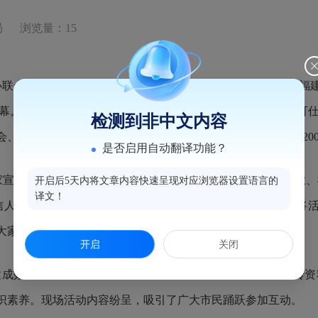
局
浏览量：15
办联合主办，省直、市直相关单位及鼓楼区食安办联合协办的福
幕。
郑建闽副省长出席并宣布食品安全宣传周活动启动，严可
检测到非中文内容
会、食品生产经营企业代表、消费者代表和新闻媒体记者共计
20
是否启用自动翻译功能？
家宣讲团”正式成立，接下来
食安专家们将走进校园、社区企业、
开启后5天内将文章内容快速呈现对应浏览器设置语言的
译文！
信人为本，责任是重担……”声情并茂、载歌载舞的快闪表演将
大家共同守护食品安全，共创食安幸福之城。
开启
关闭
建成效展，
并通过宣传展板、现场快检、有奖竞答、发放宣传资
识素养。现场活动内容纷呈，吸引了广大市民踊跃参加互动。