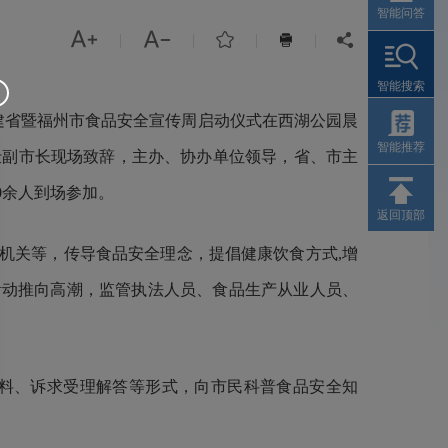
智能问答



|
|
|
|


智能搜索
建省暨福州市食品安全宣传周启动仪式在西湖公园晨
智能推荐
仕副市长现场致辞，
主办、协办单位领导，省、市主
0
余人到场参加。
返回顶部
机关等，传导食品安全理念，提倡健康饮食方式,增
活动推向高潮，监管执法人员、食品生产从业人员、
料、诉求受理解答等形式，向市民科普食品安全知