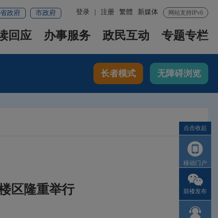
登录
|
注册
繁體
新媒体
省政府
市政府
网站支持IPv6
读回应
办事服务
政民互动
专题专栏
长者模式
无障碍浏览
点击收起
移动门户
鼓楼区隆重举行
鼓楼发布