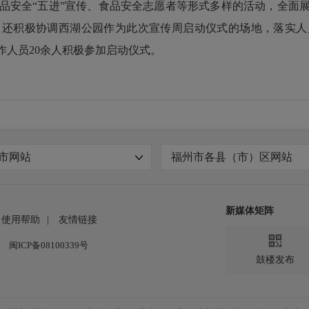
安全“五进”宣传、食品安全志愿者等形式多样的活动，全面
，还积极协调西湖公园作为此次宣传周启动仪式的场地，落实人
作人员
20
余人积极参加启动仪式。
市网站
福州市各县（市）区网站
新媒体矩阵
使用帮助
|
友情链接

闽ICP备08100339号
鼓楼发布