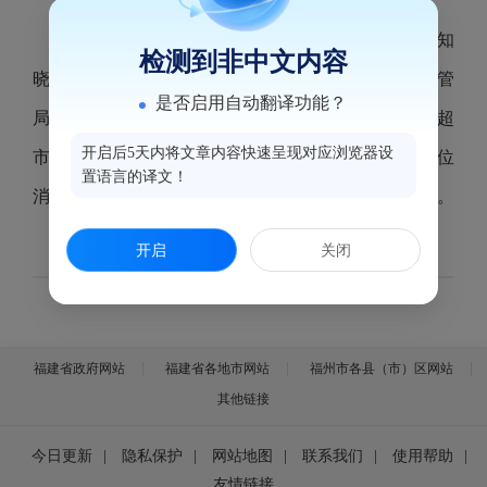
为推进“一品一码”追溯体系建设,提高鼓楼区群众知
检测到非中文内容
晓度和商户使用率,2018年11月8日上午,鼓楼区市场监管
是否启用自动翻译功能？
局配合省、市市场监督管理局在鼓楼区大儒世家永辉超
开启后5天内将文章内容快速呈现对应浏览器设
市开展“一品一码”推广和消费者体验活动。现场70多位
置语言的译文！
消费者咨询了解一品一码查询使用,共发放礼品40多份。
开启
关闭
福建省政府网站
福建省各地市网站
福州市各县（市）区网站
其他链接
今日更新
|
隐私保护
|
网站地图
|
联系我们
|
使用帮助
|
友情链接