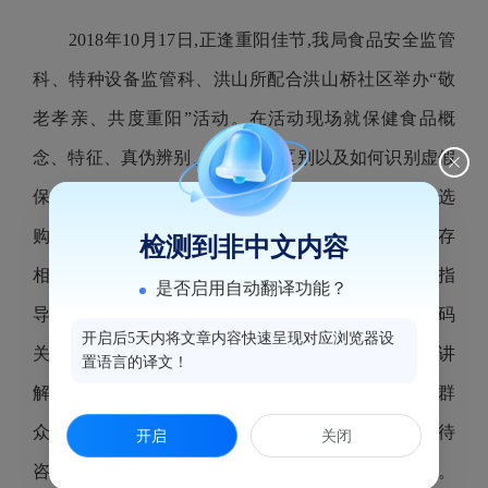
2018年10月17日,正逢重阳佳节,我局食品安全监管
科、特种设备监管科、洪山所配合洪山桥社区举办“敬
老孝亲、共度重阳”活动。在活动现场就保健食品概
念、特征、真伪辨别、同药品的区别以及如何识别虚假
保健食品广告等内容进行了现场宣讲,指导老年人群在选
购保健食品时切勿轻信宣传,应从正规渠道购买,并保存
检测到非中文内容
相关凭证,现场向老年人发放了《老年人保健食品消费指
是否启用自动翻译功能？
导手册》100余份。同时,现场指导老年人通过微信扫码
开启后5天内将文章内容快速呈现对应浏览器设
关注特种设备公众号,了解有关电梯安全知识,向群众讲
置语言的译文！
解《中华人民共和国特种设备安全法》、特别是老年群
众关注的乘梯安全常识,深受广大群众赞扬。活动共接待
开启
关闭
咨询群众120余人纸、购物袋、雨伞等宣传品500余份。