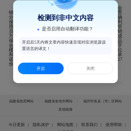
一是强化组织领导。召开专题会研究保健食品会
议会
销专项治理工作方案，成立领导小组，明确各部门职责
检测到非中文内容
分工
，
将治理成果纳入各市场监管所年终绩效考评，确
保专项整治有效推进。二是强化监管体系。充分利
用
“网格化”监管资源，积极培养和发展食品安全协管
是否启用自动翻译功能？
员；强化与公安部门沟通协作，收集保健食品会议营销
方面的信息和线索；摸清保健食品会销分布情况，形成
保健食品会销单位和场所名录。经摸排，该区保健食品
开启后5天内将文章内容快速呈现对应浏览器设
会销单位和场所共44户，80%分布在宾馆、酒店、写字
置语言的译文！
楼内。三是强化执法宣传。集中约谈保健食品会销单位
和场所提供方相关负责人，签订《保健食品诚信经营承
诺书》《自觉抵制保健食品非法会议营销承诺书》27
份；严厉查处非法宣传、非法销售保健食品的行为。
开启
关闭
福建省政府网站
福建省各地市网站
福州市各县（市）区网站
其他链接
今日更新
|
隐私保护
|
网站地图
|
联系我们
|
使用帮助
|