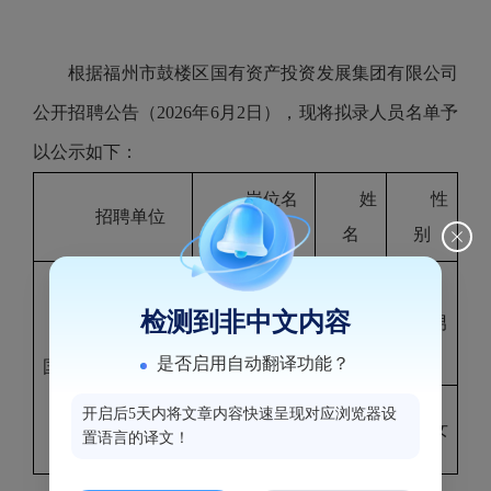
根据福州市鼓楼区国有资产投资发展集团有限公司
公开招聘公告（2026年6月2日），现将拟录人员名单予
以公示如下：
岗位名
姓
性
招聘单位
称
名
别
前沿部
林
检测到非中文内容
署工程师
男
福州市鼓楼区
小强
（FDE）
是否启用自动翻译功能？
国有资产投资发展
集团有限公司
AI产品
黄
开启后5天内将文章内容快速呈现对应浏览器设
女
置语言的译文！
运营岗
红叶