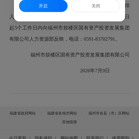
拟录用人员经公示不影响录用的，按有关规定安排
开启
关闭
入职体检等步骤。如对公示对象有异议，请于公示之日
起5个工作日内向福州市鼓楼区国有资产投资发展集团
有限公司人力资源部反映，电话：0591-83702791。
福州市鼓楼区国有资产投资发展集团有限公司
2026年7月9日
福建省政府网站
福建省各地市网站
福州市各县（市）区网站
其他链接
今日更新
|
隐私保护
|
网站地图
|
联系我们
|
使用帮助
|