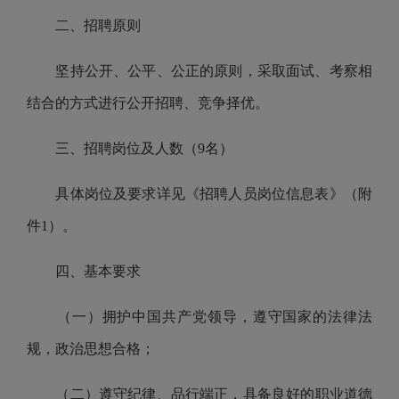
二、招聘原则
坚持公开、公平、公正的原则，采取面试、考察相
结合的方式进行公开招聘、竞争择优。
三、招聘岗位及人数
（
9名
）
具体岗位及要求详见《招聘人员岗位信息表》（附
件1）。
四、基本要求
（
一
）拥护中国共产党领导
，遵守国家的
法律法
规
，政治思想合格；
（
二
）
遵守纪律、品行端正，具备良好的职业道德