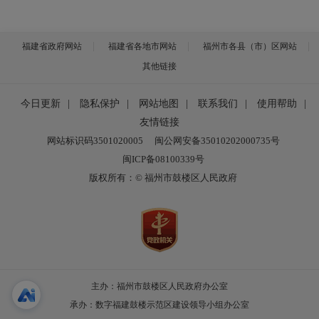
福建省政府网站
福建省各地市网站
福州市各县（市）区网站
其他链接
今日更新
|
隐私保护
|
网站地图
|
联系我们
|
使用帮助
|
友情链接
网站标识码3501020005
闽公网安备35010202000735号
闽ICP备08100339号
版权所有：© 福州市鼓楼区人民政府
主办：福州市鼓楼区人民政府办公室
承办：数字福建鼓楼示范区建设领导小组办公室