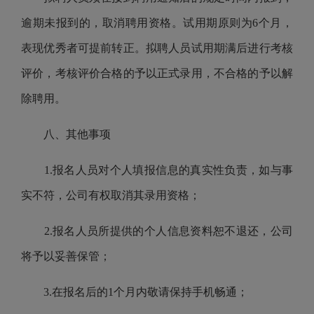
逾期未报到的，取消聘用资格。试用期原则为
6
个月，
表现优秀者可提前转正。拟聘人员试用期满后进行考核
评价，考核评价合格的予以正式录用，不合格的予以解
除聘用。
八、其他事项
1.
报名人员对个人填报信息的真实性负责，如与事
实不符，公司有权取消其录用资格；
2.
报名人员所提供的个人信息资料恕不退还，公司
将予以妥善保管；
3.
在报名后的
1个
月内敬请保持手机畅通；