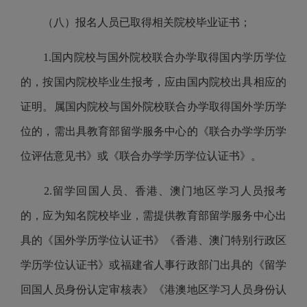
（
八
）
报名人员已取得相关院校毕业证书；
1.
国内院校与国外院校联合办学取得国内学历学位
的，按国内院校毕业生报考，应由国内院校出具相应的
证明。属国内院校与国外院校联合办学取得国外学历学
位的，需出具教育部留学服务中心的《联合办学学历学
位评估意见书》或《联合办学学历学位认证书》。
2.
留学回国人员、香港、澳门地区学习人员报考
的，应为知名院校毕业，需提供教育部留学服务中心出
具的《国外学历学位认证书》《香港、澳门特别行政区
学历学位认证书》或福建省人事行政部门出具的《留学
回国人员身份认定审核表》《港澳地区学习人员身份认