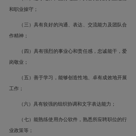
和职业操守；
（
三
）
具有良好的沟通、表达、交流能力及团队合
作精神；
（
四
）
具有强烈的事业心和责任感，忠诚能干，爱
岗敬业；
（
五
）
善于学习，能够创造性地、卓有成效地开展
工作；
（
六
）
具有较强的组织协调和文字表达能力；
（
七
）
能熟练使用办公软件，熟悉所应聘职位的行
业政策等；