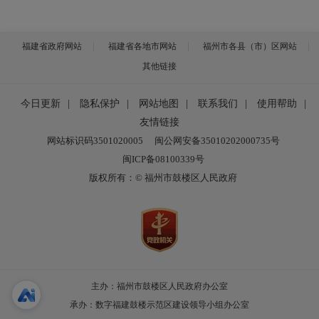
福建省政府网站
福建省各地市网站
福州市各县（市）区网站
其他链接
今日更新
|
隐私保护
|
网站地图
|
联系我们
|
使用帮助
|
友情链接
网站标识码3501020005
闽公网安备35010202000735号
闽ICP备08100339号
版权所有：© 福州市鼓楼区人民政府
主办：福州市鼓楼区人民政府办公室
承办：数字福建鼓楼示范区建设领导小组办公室