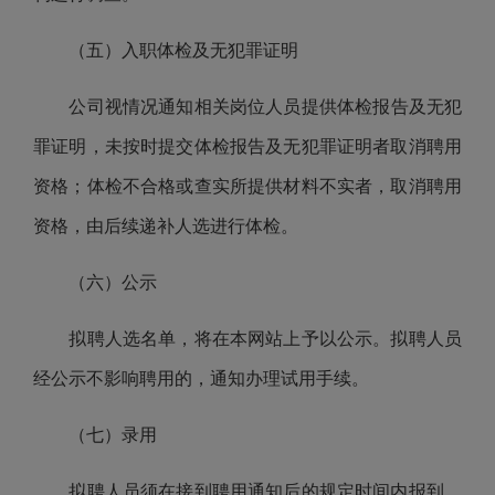
（五）入职体检及无犯罪证明
公司
视情况通知相关岗位人员提供体检报告及无犯
罪证明，未按时提交体检报告及无犯罪证明者取消聘用
资格；体检不合格或查实所提供材料不实者，取消聘用
资格，由后续递补人选进行体检。
（六）公示
拟聘人选名单，将在本网站上予以公示。拟聘人员
经公示不影响聘用的，通知办理试用手续。
（七）录用
拟聘人员须在接到聘用通知后的规定时间内报到，