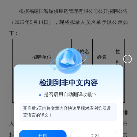
根据福建国智瑞供应链管理有限公司公开招聘公告
（202
5
年
5
月
14
日），现将拟录人员名单予以公示如
下：
岗位名
性
招聘单位
姓名
称
别
检测到非中文内容
福建国智瑞供应链管理有
采购员
邱霞
女
限公司
是否启用自动翻译功能？
开启后5天内将文章内容快速呈现对应浏览器设
拟录用人员经公示不影响录用的，按有关规定安排
置语言的译文！
入职体检等步骤。如对公示对象有异议，请于公示之日
起
5个工作
日内向福建国智瑞供应链管理有限公司
人力
开启
关闭