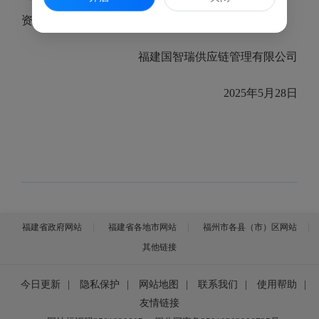
资源部
反映，电话：0591-8
3312125
。
福建国智瑞供应链管理有限公司
202
5
年
5
月
28
日
福建省政府网站
福建省各地市网站
福州市各县（市）区网站
其他链接
今日更新
|
隐私保护
|
网站地图
|
联系我们
|
使用帮助
|
友情链接