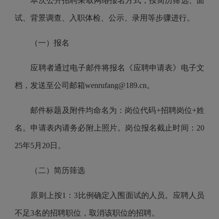
本次公开招聘采取网络报名方式，
按简历筛选、面
试、背景调查、入职体检、公示、录用等步骤进行。
（一）
报名
应聘者通过电子邮件将报名《应聘申请表》电子文
档，发送至公司邮箱wenrufang@189.cn
。
邮件标题及附件均命名为：岗位代码+招聘岗位+姓
名。申请表内请务必附上照片。
岗位报名
截止时间：20
2
5
年
5
月
20
日
。
（二）
简历筛选
原则上按1：3比例确定入围面试的人员。应聘人员
不足3名的招聘职位，取消该职位的招聘。