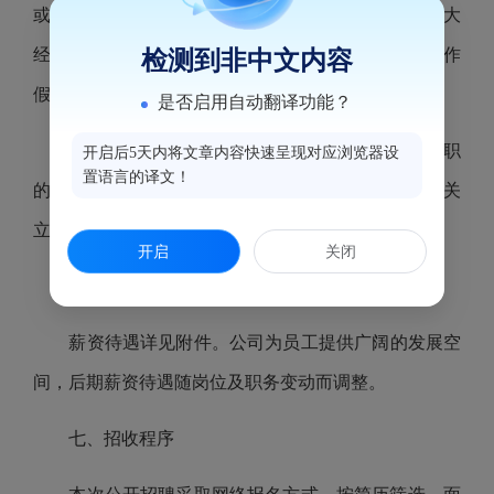
或出现严重亏损，造成国有或集体资产严重流失和重大
经济损失的；个人在企业经营管理活动中有重大弄虚作
检测到非中文内容
假行为的；
是否启用自动翻译功能？
2.
受过司法机关刑事处罚的；曾被辞退或开除公职
开启后5天内将文章内容快速呈现对应浏览器设
置语言的译文！
的；正在党纪、政纪处分期限内的；正在接受司法机关
立案侦查或纪检监察机关立案审查的。
开启
关闭
六、薪资待遇
薪资待遇详见附件。
公司
为员工提供广阔的发展空
间，后期薪资待遇随岗位及职务变动而调整。
七、招收程序