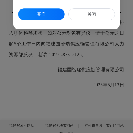
司）
开启
关闭
拟录用人员经公示不影响录用的，按有关规定安排
入职体检等步骤。如对公示对象有异议，请于公示之日
起
5个工作
日内向福建国智瑞供应链管理有限公司
人力
资源部
反映，电话：0591-8
3312125
。
福建国智瑞供应链管理有限公司
202
5
年
5
月
13
日
福建省政府网站
福建省各地市网站
福州市各县（市）区网站