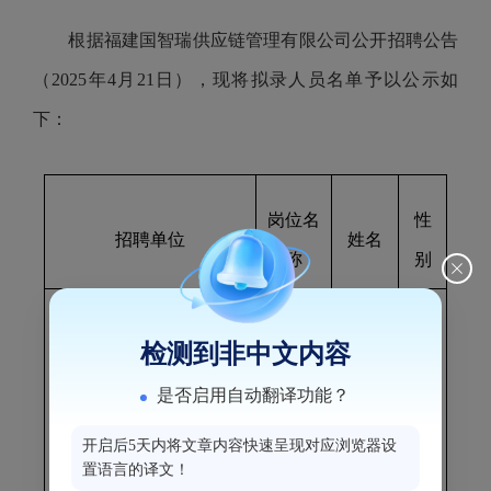
根据福建国智瑞供应链管理有限公司公开招聘公告
（202
5
年
4
月
21
日），现将拟录人员名单予以公示如
下：
岗位名
性
招聘单位
姓名
称
别
业务经
检测到非中文内容
理
是否启用自动翻译功能？
福建国智瑞供应链管理有
李江
男
（厦门
限公司
开启后5天内将文章内容快速呈现对应浏览器设
分公
置语言的译文！