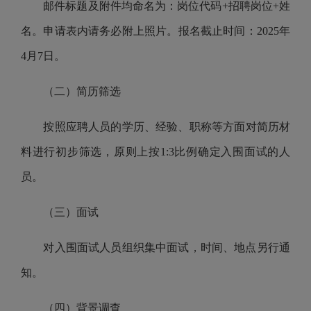
邮件标题及附件均命名为：岗位代码+招聘岗位+姓
名。
申请表内请务必附上照片。
报名截止时间：
202
5
年
4
月7
日
。
（二）简历筛选
按照应聘人员的学历、经验、职称等方面
对
简历材
料
进行初步筛选
，原则上按1:3比例确定入围面试的人
员
。
（三）面试
对入围面试人员组织集中面试，时间、地点另行通
知。
（四）背景调查