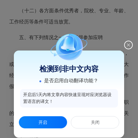
（十二）各方面条件优秀者，院校、专业、年龄、
工作经历等条件可适当放宽。
五、有下列情况之一的，不得参加应聘
1.因个人原因，发生安全、质量等重大责任事故，
或出现严重亏损，造成国有或集体资产严重流失和重大
检测到非中文内容
经济损失的；个人在企业经营管理活动中有重大弄虚作
是否启用自动翻译功能？
假行为的；
开启后5天内将文章内容快速呈现对应浏览器设
置语言的译文！
2.受过司法机关刑事处罚的；曾被辞退或开除公职
的；正在党纪、政纪处分期限内的；正在接受司法机关
开启
关闭
立案侦查或纪检监察机关立案审查的。