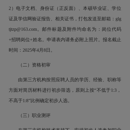
2）
电子文档
、身份证（正反面）、本硕毕业证、学位
证及学信网验证报告、相关证书
，
打包
发送至
邮箱：
glg
tjtzp
@163.com
。
邮件标题及附件均命名为：岗位代码
+招聘岗位+姓名。
申
请表内请务必附上照片。
报名截止
时间：202
5
年
4
月
8
日
。
（二）资格初审
由第三方机构按
照应聘人员的学历、经验、职称等
方面
对
简历材料
进行初步筛选
，原则上按
“不低于
1
:
3
，
不高于1:8”
比例确定
初步人选
。
（三）
职业测评