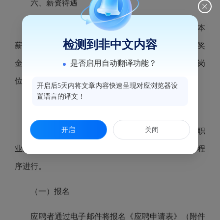
六、薪资待遇
薪酬由基本薪酬、绩效薪酬和考核奖金构成。基本
检测到非中文内容
薪酬及绩效薪酬约30万元
（
税前
）
，绩效薪酬、考核奖
是否启用自动翻译功能？
金根据
鼓楼区国投集团
年度业绩考核评价结果及本人岗
位责任完成情况兑现
。
开启后5天内将文章内容快速呈现对应浏览器设
置语言的译文！
七、
招收程序
开启
关闭
本次公开招聘采取网络报名方式，按
资格初审、职
业测评、
笔试、
面试、背景调查、体检、人员公示等程
序进行。
（一）报名
应聘者通过电子邮件将报名《应聘申请表》
（附件