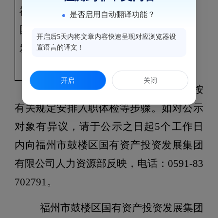
福州市鼓楼区
是否启用自动翻译功能？
资产运营部
国有资产投资
王
副经理（招
女
开启后5天内将文章内容快速呈现对应浏览器设
发展集团有限
婧
置语言的译文！
商方向）
公司
开启
关闭
拟录用人员经公示不影响录用的，按
有关规定安排入职体检等步骤。如对公示
对象有异议，请于公示之日起
5
个工作日
内向福州市鼓楼区国有资产投资发展集团
有限公司人力资源部反映，电话：
0591-83
702791
。
福州市鼓楼区国有资产投资发展集团