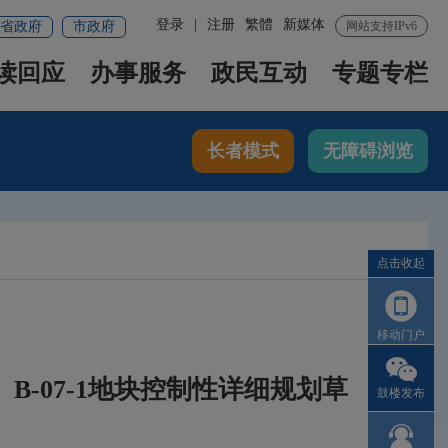
登录
|
注册
繁體
新媒体
省政府
市政府
网站支持IPv6
读回应
办事服务
政民互动
专题专栏
长者模式
无障碍浏览
点击收起
移动门户
-2、B-07-1地块控制性详细规划草
鼓楼发布