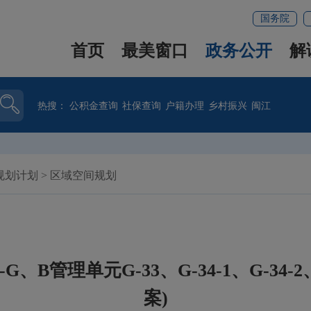
国务院
首页
最美窗口
政务公开
解
热搜：
公积金查询
社保查询
户籍办理
乡村振兴
闽江
规划计划
>
区域空间规划
-G、B管理单元G-33、G-34-1、G-34
案)