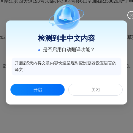
滨西大道193号东部办公区4号楼611室,邮编:350026,听证申
检测到非中文内容
025年9月4日下午3:30,在东部办公区4号楼507会议室召开控
是否启用自动翻译功能？
开启后5天内将文章内容快速呈现对应浏览器设置语言的
局、鼓楼区政府等相关工作人员及申请参加听证群众代表5名参加
译文！
开启
关闭