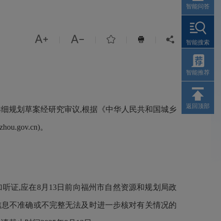
智能问答



|
|
|
|


智能搜索
智能推荐
返回顶部
该控制性详细规划草案经研究审议,根据《中华人民共和国城乡
.gov.cn)。
加听证,应在8月13日前向福州市自然资源和规划局政
意见信息不准确或不完整无法及时进一步核对有关情况的