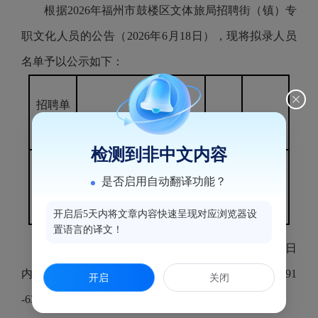
根据2026年福州市鼓楼区文体旅局招聘街（镇）专
职文化人员的公告（2026年6月18日），现将拟录人员
名单予以公示如下：
招聘单
岗位名称
姓名
性别
备注
位
检测到非中文内容
区文体
街（镇）专职
郑昕
是否启用自动翻译功能？
女
旅局
文化人员
韵
开启后5天内将文章内容快速呈现对应浏览器设
置语言的译文！
如对公示对象有异议，请于公示之日起5个工作日
内向福州市鼓楼区文化体育和旅游局反馈，电话：0591
开启
关闭
-63661809