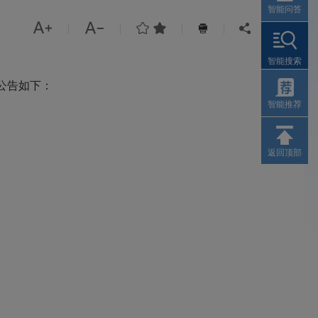
智能问答




|
|
|
|


智能搜索
公告如下：
智能推荐
返回顶部