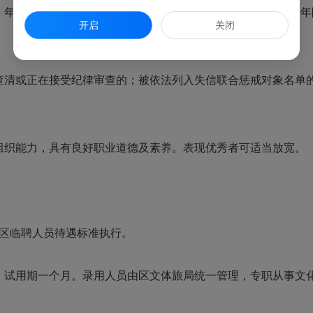
龄、现役等相关资格条件，均以2026年7月底为截止日期，年限
开启
关闭
清或正在接受纪律审查的；被依法列入失信联合惩戒对象名单
织能力，具有良好职业道德及素养。表现优秀者可适当放宽。
区临聘人员待遇标准执行。
试用期一个月。录用人员由区文体旅局统一管理，专职从事文