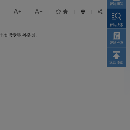
智能问答




|
|
|
|


智能搜索
开招聘专职网格员。
智能推荐
返回顶部