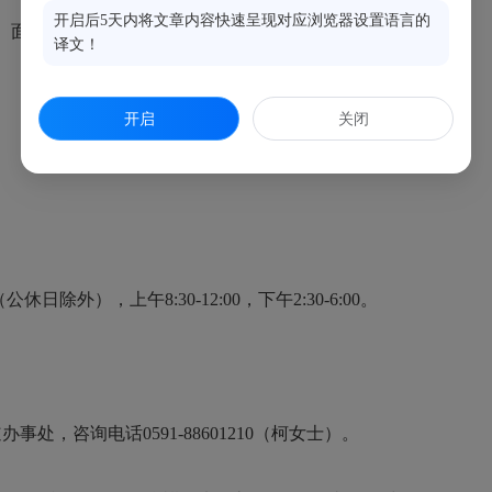
开启后5天内将文章内容快速呈现对应浏览器设置语言的
面试、公示、聘用等程序组织实施。
译文！
开启
关闭
日除外），上午8:30-12:00，下午2:30-6:00。
，咨询电话0591-88601210（柯女士）。