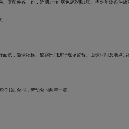
复印件各一份，近期1寸红底免冠彩照1张。需对年龄条件放
核。
面试，邀请纪检、监察部门进行现场监督。面试时间及地点另
订书面合同，劳动合同两年一签。