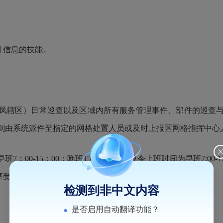
件信息的技能。
辖区）日常巡查以及区域内所有服务管理事件、部件的巡查与
则由系统派件至指定的网格处置人员或及时上报区网格指挥中心人
5：00；晚班15:00-22:00，夏令上班时间为早班7:00-12:
享受转正工资2195元/月+绩效奖金+五险的待遇。
检测到非中文内容
是否启用自动翻译功能？