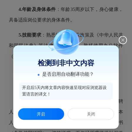
4.年龄及身体条件
：年龄35周岁以下，身心健康，
具备适应岗位要求的身体条件。
5.技能要求
：熟悉城建、物业政策及《中华人民共
和国民法典》等法律规范性文件，熟练使用办公软件
（Word、Excel等）。
检测到非中文内容
四、招聘程序
是否启用自动翻译功能？
1.报名时间
：2026年7月6日9:00至7月8日18:00
开启后5天内将文章内容快速呈现对应浏览器设
置语言的译文！
2.报名方式
：本次报名采取网络报名的形式，应聘
人员需认真填写报名表(可在本公告附件中下载，附本
开启
关闭
人近期免冠证件照)并提供个人身份证、学历学位证书