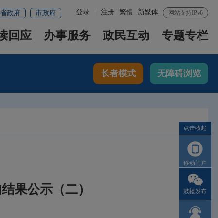
登录
|
注册
繁體
新媒体
省政府
市政府
网站支持IPv6
读回应
办事服务
政民互动
专题专栏
长者模式
无障碍浏览
点击收起
移动门户
的结果公示（二）
鼓楼发布