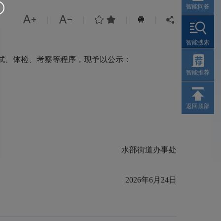
智能问答




|
|
|
|


智能搜索
面试、体检、考察等程序，现予以公示：
智能推荐
返回顶部
水部街道办事处
2026年6月24日