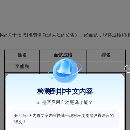
事处关于招聘1名劳务派遣人员的公告》
，经面试，现将成绩和
姓名
面试成绩
排名
李盛鹏
81.6
1
林泷珑
80.6
2
孙羽含
79.6
3
检测到非中文内容
江志伟
78.6
4
是否启用自动翻译功能？
刘璐颖
78.6
4
开启后5天内将文章内容快速呈现对应浏览器设置语言的
译文！
郭亚沙
78.6
4