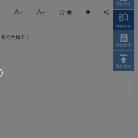
智能问答




|
|
|
|


智能搜索
排名公示如下：
智能推荐
返回顶部