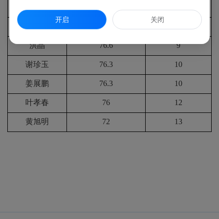
陈小玲
78.3
7
开启
关闭
谢冰珍
77
8
洪晶
76.6
9
谢珍玉
76.3
10
姜展鹏
76.3
10
叶孝春
76
12
黄旭明
72
13