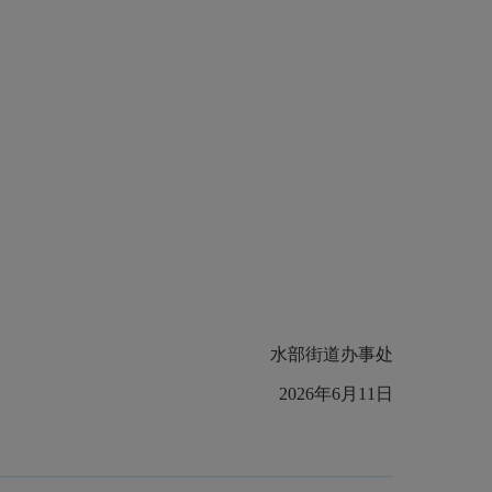
水部街道办事处
2026
年
6
月
11
日