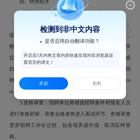
四、聘用程序
1.报名时间：2026年6月12日至6月14日。
2.报名方式：本次报名采取电子邮箱报名的形式，
检测到非中文内容
应聘人员需认真填写报名表（可在本公告附件中下载，
是否启用自动翻译功能？
附本人近期免冠证件照），并提供个人身份证、学历学
开启后5天内将文章内容快速呈现对应浏览器设
位证书（含学信网证明）、其他资格证书的清晰照片或
置语言的译文！
扫描件，压缩打包（以“本人姓名+水部城管中队招
聘”作为文件名）发送至电子邮箱：3598222720@qq.co
开启
关闭
m。
3.资格审查：招聘单位将根据招聘条件对报名人员
进行资格初审，审查合格者将进入面试环节。资格审查
贯穿招聘工作全过程，如发现弄虚作假，取消应聘资
格。