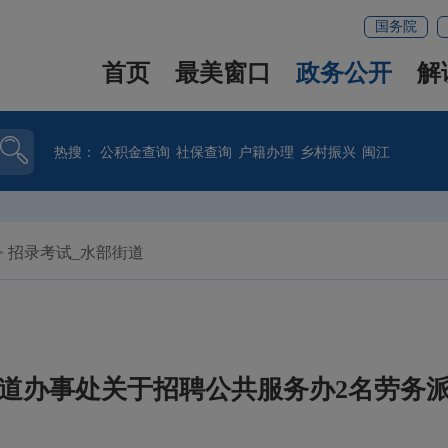
国务院
首页
最美窗口
政务公开
解
热搜：
公积金查询
社保查询
户籍办理
乡村振兴
闽江
>
招录考试_水部街道
道办事处关于招聘公共服务办2名劳务