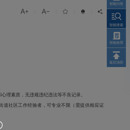
智能问答



|
|
|
|


智能搜索
智能推荐
返回顶部
和心理素质，无违规违纪违法等不良记录。
上街道社区工作经验者，可专业不限（需提供相应证