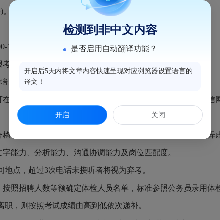
)。
检测到非中文内容
00-12:00，下午3:00-6:00（公休日除外）
。
是否启用自动翻译功能？
报考人员需携带报名材料进行现场报名。
开启后5天内将文章内容快速呈现对应浏览器设置语言的
水部街道办事处
二
楼
公共服务办
，咨询电话：88281259。
译文！
可在本公告附件中下载
）
、
个人身份证、学历学位证书（含学信
开启
关闭
合格者获得考试资格。资格审查贯穿招聘工作全过程，如发现弄
合文字能力、分析能力、沟通协调能力及岗位匹配度。
间地点，超过
3
次电话未接听者将视为弃考。
序，按照招聘人数等额确定体检人员名单，标准参照公务员录用体
离职，则按照考试成绩由高到低依次递补。