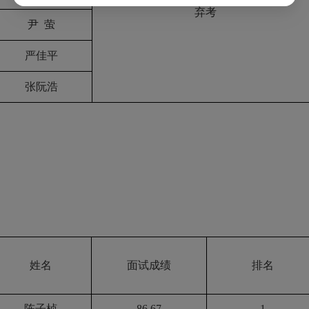
弃考
尹
萤
严佳平
张阮浩
姓名
面试成绩
排名
陈子桢
86.67
1