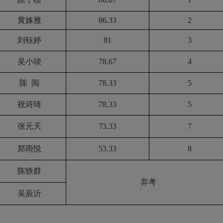
黄姝雅
86.33
2
刘钰婷
81
3
吴小琰
78.67
4
陈
阅
78.33
5
祝诗琦
78.33
5
张元天
73.33
7
郑雨悦
53.33
8
陈轶群
弃考
吴辰沂