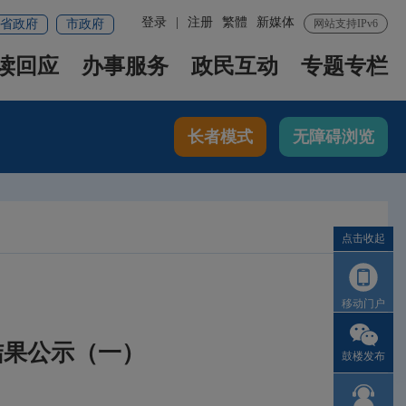
登录
|
注册
繁體
新媒体
省政府
市政府
网站支持IPv6
读回应
办事服务
政民互动
专题专栏
长者模式
无障碍浏览
点击收起
移动门户
结果公示（一）
鼓楼发布