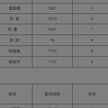
黄雨珊
79.67
5
郑
嘉
79.33
6
邱
桑
78.67
7
刘
澍
78
8
练韫
璇
77.67
9
林凯宇
77.67
9
姓名
面试成绩
排名