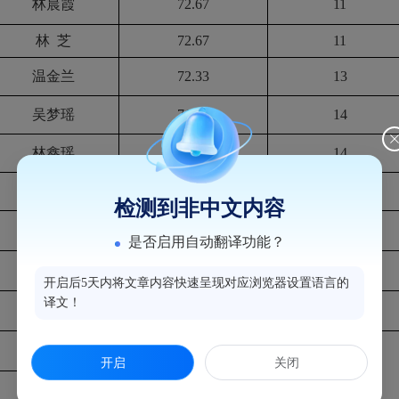
林晨霞
72.67
1
1
林
芝
72.67
11
温金兰
72.33
1
3
吴梦瑶
71.67
1
4
林鑫瑶
71.67
14
李洵晖
70
1
6
检测到非中文内容
余乐孜
68
17
是否启用自动翻译功能？
陈
莉
67.67
18
开启后5天内将文章内容快速呈现对应浏览器设置语言的
译文！
邬歆蕾
61.67
19
朱艳金
开启
关闭
洪雅铃