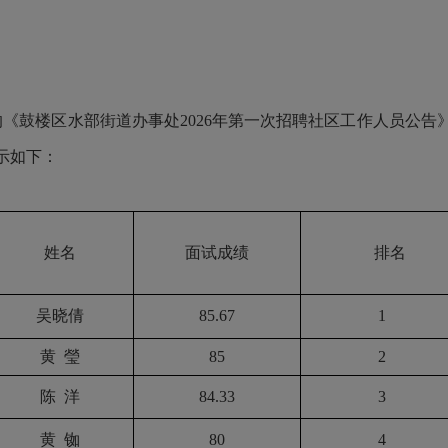
别发布的《鼓楼区水部街道办事处2026年第一次招聘社区工作人员公告
示如下：
姓名
面试成绩
排名
吴晓倩
85.67
1
黄
瑩
85
2
陈
洋
84.33
3
黄
铷
80
4