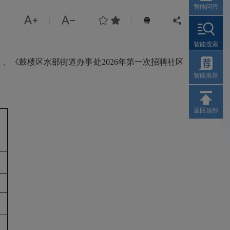
智能问答




|
|
|
|


智能搜索
》、
《
鼓楼区水部街道办事处
2026年第一次招聘社区
智能推荐
返回顶部