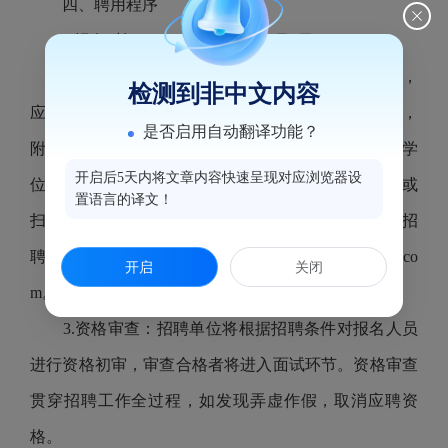
四、聘用程序
1.报名时间：2026年5月6日至5月9日18:00。
2.报名方式：本次报名采取电子邮箱报名的形式，
检测到非中文内容
应聘人员需认真填写报名表（可在本公告附件中下载，
是否启用自动翻译功能？
附本人近期免冠证件照），并提供个人身份证、学历学
开启后5天内将文章内容快速呈现对应浏览器设
位证书（含学信网证明）、其他资格证书的清晰照片或
置语言的译文！
扫描件，压缩打包（以“本人姓名+水部城管中队招
聘”作为文件名）发送至电子邮箱：3598222720@qq.co
开启
关闭
m。
3.资格审查：招聘单位将根据招聘条件对报名人员
进行资格初审，审查合格者将进入面试环节。资格审查
贯穿招聘工作全过程，如发现弄虚作假，取消应聘资
格。