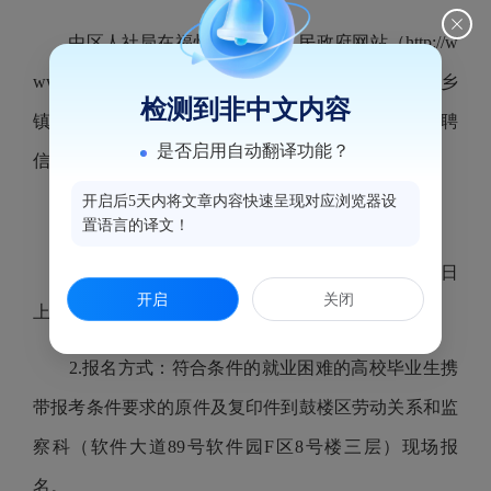
由区人社局在福州市鼓楼区人民政府网站（
http://w
ww.gl.gov.cn/xjwz/zwgkml/rsxx/zkzp/
）和各街道（乡
检测到非中文内容
镇）、社区基层劳动保障平台广泛发布公益性岗位招聘
是否启用自动翻译功能？
信息，发布时间为
2026
年
6
月
1
日—
6
月
30
日。
开启后5天内将文章内容快速呈现对应浏览器设
（二）现场报名和资格审查
置语言的译文！
1.
报名时间：
2026
年
6
月
1
日—
6
月
30
日（正常工作日
开启
关闭
上午
8:30-12:00
，下午
3:00-6:00
）
2.
报名方式：符合条件的就业困难的高校毕业生携
带报考条件要求的原件及复印件到鼓楼区劳动关系和监
察科（软件大道
89
号软件园
F
区
8
号楼三层）现场报
名。