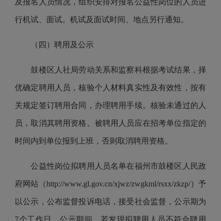
及报名人员情况，组织安排对报名公益性岗位的人员进
行机试、面试。机试及面试时间、地点另行通知。
（四）聘用及公示
鼓楼区人社局劳动关系和监察科根据考试结果，择
优确定聘用人员，核验个人材料真实性及有效性，按有
关规定签订聘用合同，办理聘用手续。核验未通过的人
员，取消其聘用资格。被聘用人员应在招考单位指定的
时间内到单位报到上班，否则取消聘用资格。
公益性岗位拟聘用人员名单在福州市鼓楼区人民政
府网站（
http://www.gl.gov.cn/xjwz/zwgkml/rsxx/zkzp/
）予
以公示，公布监督投诉电话，接受社会监督，公示期为
7
个工作日，公示期间，若发现拟聘用人员不符合聘用