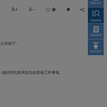
智能问答




|
|
|
|


智能搜索
智能推荐
项公告如下：
返回顶部
；做好区民政局交办的其他工作事项。