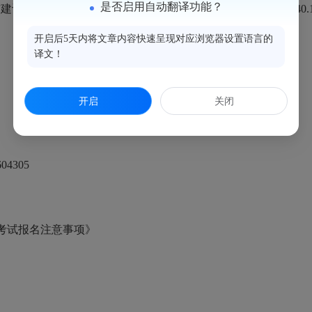
是否启用自动翻译功能？
平台”打印电子证书，网址：http://120.40.102.233:8001/#/p
开启后5天内将文章内容快速呈现对应浏览器设置语言的
译文！
开启
关闭
4305
考试报名注意事项》