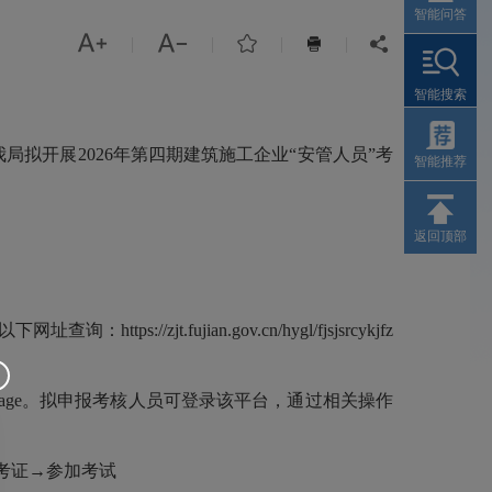
智能问答



|
|
|
|


智能搜索
拟开展2026年第四期建筑施工企业“安管人员”考
智能推荐
返回顶部
fujian.gov.cn/hygl/fjsjsrcykjfz
/toIndexPage。拟申报考核人员可登录该平台，通过相关操作
考证→参加考试