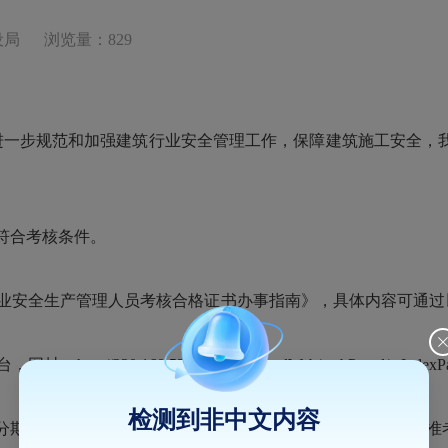
设局
浏览量：829
进一步规范和加强建筑行业安全管理工作，保障建筑施工安全，我局
符合考核条件。
员考核合格证书办事指南》，具体内容可通过以下网址查询：https://zjt.
//220.160.52.118:9084/portalWeb/webPortal
检测到非中文内容
分期报名→企业确认提交→鼓楼区住建局审核报考资格→打印准