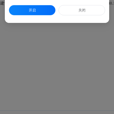
平台”打印电子证书，网址：http://120.40.102.233:8001/#/p
开启
关闭