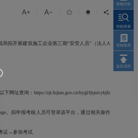
智能问答



|
|
|
|


智能搜索
我局拟开展建筑施工企业第三期“安管人员”（法人A
智能推荐
返回顶部
fujian.gov.cn/hygl/fjsjsrcykjfz
/toIndexPage。拟申报考核人员可登录该平台，通过相关操作
考证→参加考试