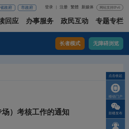
登录
|
注册
繁體
新媒体
省政府
市政府
网站支持IPv6
读回应
办事服务
政民互动
专题专栏
长者模式
无障碍浏览
点击收起
移动门户
证专场）考核工作的通知
鼓楼发布