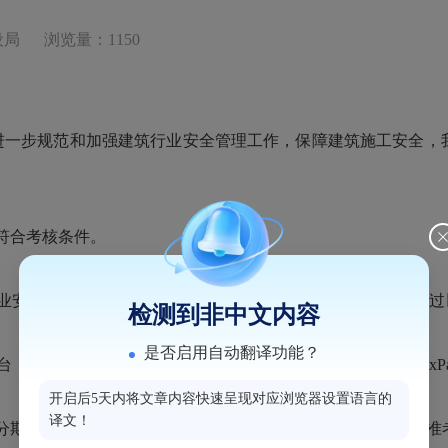
设局
浏览量：1150
进一步规范和加强建筑行业安全管理工作，保障建筑施工安全，
符合考核条件。
员考核合格证书办事指南》，具体内容可通过以下网址查询：https://zjt.
检测到非中文内容
是否启用自动翻译功能？
//220.160.52.118:9084/portalWeb/webPortal
开启后5天内将文章内容快速呈现对应浏览器设置语言的
译文！
分期报名→企业确认提交→鼓楼区住建局审核报考资格→打印准