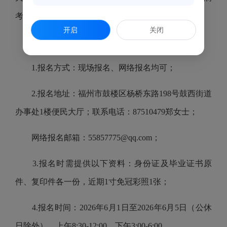
考核合格后予以转正。
开启
关闭
三、公开招聘流程
1.报名方式：现场报名、网络报名均可；
2.报名地址：福州市鼓楼区杨桥东路198号鼓西街道
办事处1楼便民大厅；联系电话：87510479郑女士；
网络报名邮箱：55857775@qq.com；
3.报名时需提供以下资料：身份证及毕业证书原
件、复印件各一份，近期1寸免冠彩照1张；
4.报名时间：2026年6月1日至2026年6月5日（公休
日除外），上午8:30-12:00，下午3:00-6:00。