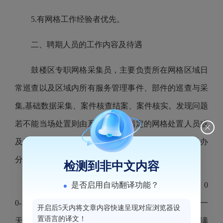
5.有网格工作经验者优先。
二、聘期人员的工作内容及待遇
鼓楼区专职网格采集员，主要负责所在网格区域日
常巡查以及区域内所有服务管理事件、部件的巡查与采
集,基础数据采集、案件核查结案、案件核实。发现问题
若不能当场处置则由系统派件至指定的网格处置人员或
及时上报区网格指挥中心人工立案、派遣，实现“采办
分离”。
检测到非中文内容
是否启用自动翻译功能？
网格采集员实行两班制工作制度，上班时间为7：0
0-15:00（早班）、15:00-22:00（晚班），上两天休一
开启后5天内将文章内容快速呈现对应浏览器设
置语言的译文！
天。试用期工资2100元/月，试用期为一个月，试用期满