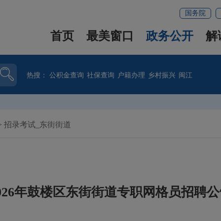
国务院
首页
最美窗口
政务公开
解
热搜：
公积金查询
社保查询
户籍办理
乡村振兴
闽江
>
招录考试_东街街道
2026年鼓楼区东街街道专职网格员招聘公