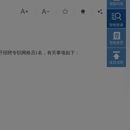
智能问答



|
|
|
|


智能搜索
智能推荐
开招聘专职网格员1名，有关事项如下：
返回顶部