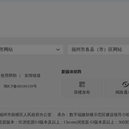
市网站
福州市各县（市）区网站
新媒体矩阵
使用帮助
|
友情链接

闽ICP备08100339号
鼓楼发布
闽政通A
福州市鼓楼区人民政府办公室
承办：数字福建鼓楼示范区建设领导小
器版本：IE浏览器9.0版本及以上；
Chrome浏览器 63版本及以上；360