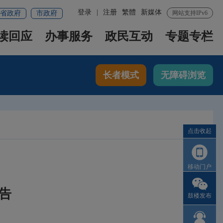
登录
|
注册
繁體
新媒体
省政府
市政府
网站支持IPv6
读回应
办事服务
政民互动
专题专栏
长者模式
无障碍浏览
点击收起
移动门户
告
鼓楼发布