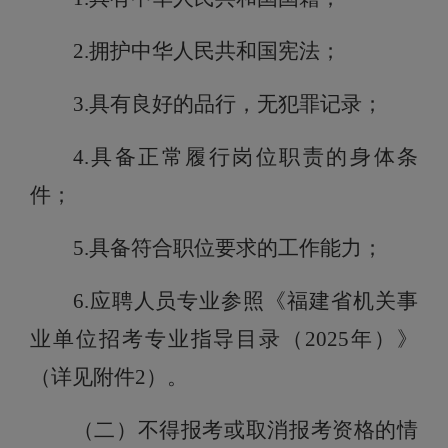
2.拥护中华人民共和国宪法；
3
.
具有良好的品行
，
无犯罪记录
；
4
.
具备
正常履行
岗位
职责的身体条
件；
5
.具备符合职位要求的工作能力；
6
.
应聘人员专业参
照《福建省机关事
业单位招考专业指导目录（2025年）》
（详
见附件
2）。
（
二
）
不得报考或取消报考资格的情