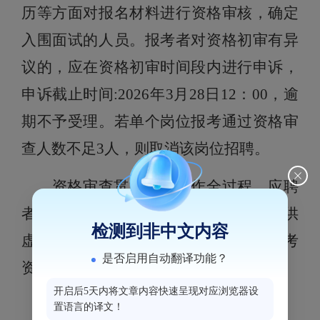
历
等方面对
报名
材料进行
资格审核
，确定
入围面试的人员。
报考者对资格初审有异
议的，应在资格初审时间段内进行申诉，
申诉截止时间:2026年3月28日12：00，逾
期不予受理。若单个岗位报考通过资格审
查人数不足3人，则取消该岗位招聘。
资格审查贯穿招聘工作全过程。
应聘
者提交的报考信息应当真实、准确，提供
检测到非中文内容
虚假报考信息的，
一经查实，即取消报考
是否启用自动翻译功能？
资格
。
开启后5天内将文章内容快速呈现对应浏览器设
（三）笔试
置语言的译文！