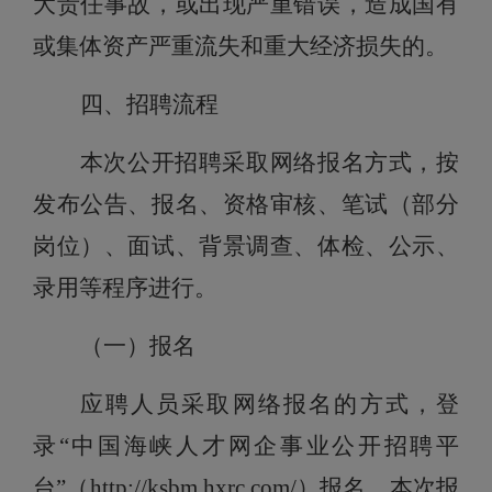
大责任事故，或出现严重错误，造成国有
或集体资产严重流失和重大经济损失的
。
四
、招聘流程
本次公开招聘采取网络报名方式，按
发布公告、报名、资格审
核
、
笔试（部分
岗位）、面试
、
背景调查
、
体检、公示、
录用
等程序进行。
（
一）
报名
应
聘人员采取网络报名的方式，
登
录“中国海峡人才网企事业公开招聘平
台”（
http://ksbm.hxrc.com/
）报名，本次报