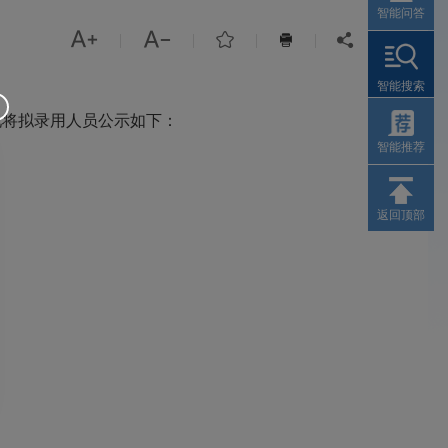
智能问答



|
|
|
|


智能搜索
现将拟录用人员公示如下：
智能推荐
返回顶部