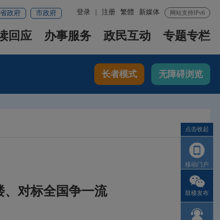
登录
|
注册
繁體
新媒体
省政府
市政府
网站支持IPv6
读回应
办事服务
政民互动
专题专栏
长者模式
无障碍浏览
点击收起
移动门户
楼、对标全国争一流
鼓楼发布