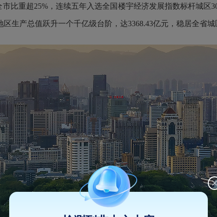
占全市比重超25%，连续五年入选全国楼宇经济发展指数标杆城区
地区生产总值跃升一个千亿级台阶，达3368.43亿元，稳居全省