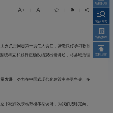
智能问答



|
|
|
|


智能搜索
智能推荐
）主要负责同志第一责任人责任，营造良好学习教育
返回顶部
记，围绕树立和践行正确政绩观出镜讲述，将县域治理
质量发展，努力在中国式现代化建设中奋勇争先、多
平总书记两次亲临鼓楼考察调研，为我们把脉定向、