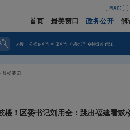
国务院
首页
最美窗口
政务公开
解
热搜：
公积金查询
社保查询
户籍办理
乡村振兴
闽江
>
鼓楼要闻
鼓楼！区委书记刘用全：跳出福建看鼓