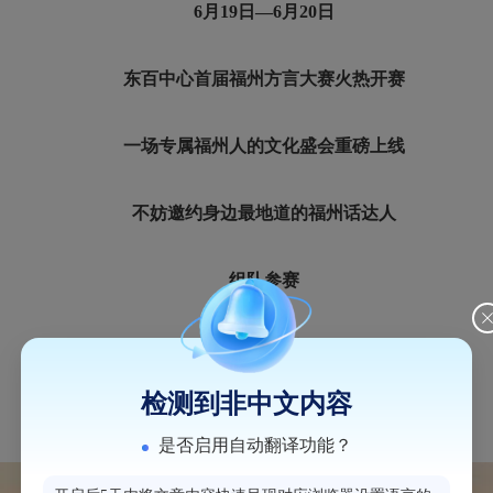
6月19日—6月20日
东百中心首届福州方言大赛火热开赛
一场专属福州人的文化盛会重磅上线
不妨邀约身边最地道的福州话达人
组队参赛
在趣味答题、方言比拼中
检测到非中文内容
重温闽语魅力
是否启用自动翻译功能？