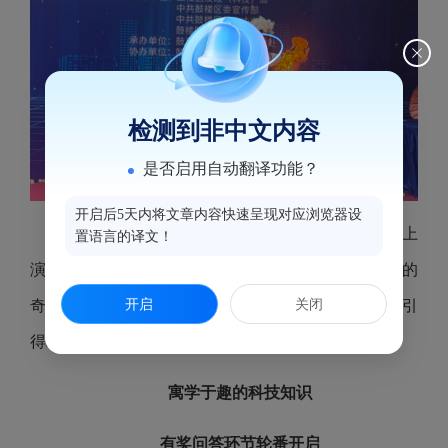
检测到非中文内容
是否启用自动翻译功能？
开启后5天内将文章内容快速呈现对应浏览器设
《大象牙膏》《火焰掌》等一个个趣味实验震撼上
置语言的译文！
演，以极具视觉冲击力的现场演示直观拆解化学反应的
开启
关闭
奇妙原理，生动展现化学世界的独特魅力，实验效果引
得现场观众阵阵惊叹。
寓学于趣的科技知识
有奖问答环节轮番开启