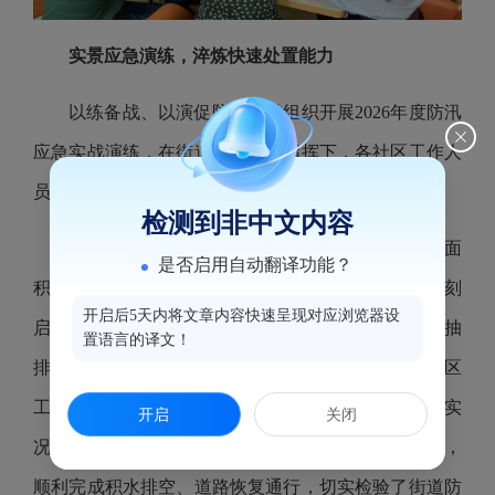
实景应急演练，淬炼快速处置能力
以练备战、以演促防。街道组织开展2026年度防汛
应急实战演练，在街道统一调度指挥下，各社区工作人
员、应急抢险队伍协同参与演练。
检测到非中文内容
演练聚焦城市内河内涝高发风险，模拟三港路大面
是否启用自动翻译功能？
积积水场景。发现积水隐患后，街道应急指挥部门即刻
开启后5天内将文章内容快速呈现对应浏览器设
启动应急响应，按流程落实现场围挡警示、积水机械抽
置语言的译文！
排、道路交通临时管控等处置措施。同时，街道、社区
工作人员火速抵达现场，通过工作群实时上传现场实
开启
关闭
况、汇报抢险进度，各环节衔接顺畅、人员高效配合，
顺利完成积水排空、道路恢复通行，切实检验了街道防