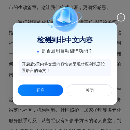
市的生动篇章。这让我们倍感自豪，更满怀感恩。
军门社区的成长始终沐浴在习近平总书记的关怀、
指导下。总书记先后3次莅临调研，在1995年第2次莅临
检测到非中文内容
社区时，为我们提笔写下“昔日纸褙军门前，今日文明
是否启用自动翻译功能？
一枝花”这一对联，更于2014年向我们提出“三个如
何”重要指示。这份肯定与期许，成为我们践行初心的
开启后5天内将文章内容快速呈现对应浏览器设
置语言的译文！
内生动力。
多年来，我们牢记嘱托，持续描绘军门“幸福里”生
开启
关闭
活新图景。养老服务迭代升级，全市首个居家养老服务
站落地社区，机构照料、社区照护、居家护理等多元化
服务触手可及；从曾经仅有30多平方米的老人食堂，到