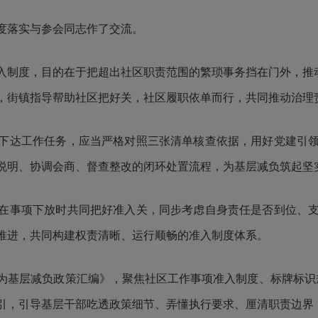
度落实与参会同志作了交流。
制度，目的在于把超出社区职责范围的繁琐事务挡在门外，推动
，街镇指导帮助社区把好关，社区履职依单而行，共同推动治理
下达工作任务，应当严格对照三张清单核查依据，用好党建引
说明、协调会商、督查整改的闭环处置流程，为基层减负筑起坚实
在事项下放时共同把好准入关，同步考虑自身责任是否到位、
推进，共同构建权责清晰、运行顺畅的准入制度体系。
基层减负政策汇编》，聚焦社区工作事项准入制度、标牌标识规
引，引导基层干部吃透政策细节、弄懂执行要求、厘清职责边界