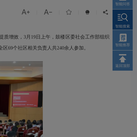
智能问答



|
|
|
|


智能搜索
质增效，3月19日上午，鼓楼区委社会工作部组织
智能推荐
69个社区相关负责人共240余人参加。
返回顶部