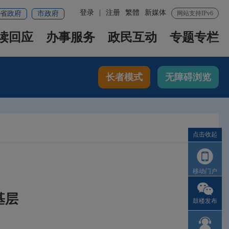
登录
|
注册
繁體
新媒体
省政府
市政府
网站支持IPv6
读回应
办事服务
政民互动
专题专栏
长者模式
无障碍浏览
点击收起
移动门户
基层
鼓楼发布