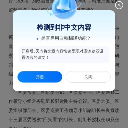
好“回头看”的政治自觉，坚持问题导向，精准把握巡察
监督重点，确保巡察“回头看”取得扎实成效。
刘用全要求——
检测到非中文内容
巡察组与被巡察党组织要加强沟通、密切配合。被
巡察党组织主要负责人要发挥好示范作用，带头开展自
是否启用自动翻译功能？
查自纠，带动党员干部自觉接受监督，全力支持配合巡
开启后5天内将文章内容快速呈现对应浏览器设
察。要充分发挥兼职副组长的作用，强化全过程会商研
置语言的译文！
判，切实提高监督质效。要密切协作配合，推动巡察与
组织、宣传、审计等部门的协同联动，进一步整合监督
开启
关闭
力量、健全监督体系。
区委常委、区纪委书记、区监委主任、区委巡察工
作领导小组常务副组长郭建刚主持会议。区委常委、区
委组织部部长、区委巡察工作领导小组副组长林良宣读
十三届区委巡察“回头看”的组长、副组长授权任职及任